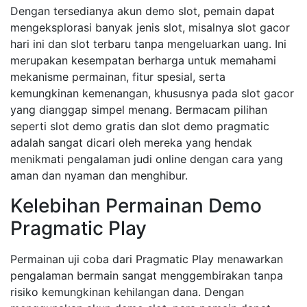
Dengan tersedianya akun demo slot, pemain dapat
mengeksplorasi banyak jenis slot, misalnya slot gacor
hari ini dan slot terbaru tanpa mengeluarkan uang. Ini
merupakan kesempatan berharga untuk memahami
mekanisme permainan, fitur spesial, serta
kemungkinan kemenangan, khususnya pada slot gacor
yang dianggap simpel menang. Bermacam pilihan
seperti slot demo gratis dan slot demo pragmatic
adalah sangat dicari oleh mereka yang hendak
menikmati pengalaman judi online dengan cara yang
aman dan nyaman dan menghibur.
Kelebihan Permainan Demo
Pragmatic Play
Permainan uji coba dari Pragmatic Play menawarkan
pengalaman bermain sangat menggembirakan tanpa
risiko kemungkinan kehilangan dana. Dengan