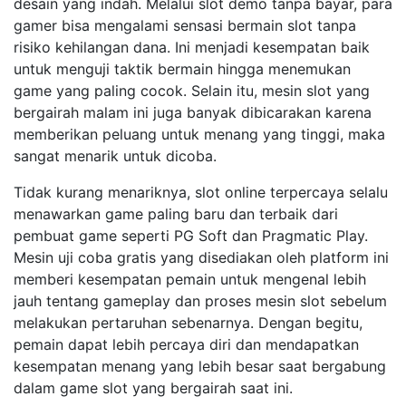
desain yang indah. Melalui slot demo tanpa bayar, para
gamer bisa mengalami sensasi bermain slot tanpa
risiko kehilangan dana. Ini menjadi kesempatan baik
untuk menguji taktik bermain hingga menemukan
game yang paling cocok. Selain itu, mesin slot yang
bergairah malam ini juga banyak dibicarakan karena
memberikan peluang untuk menang yang tinggi, maka
sangat menarik untuk dicoba.
Tidak kurang menariknya, slot online terpercaya selalu
menawarkan game paling baru dan terbaik dari
pembuat game seperti PG Soft dan Pragmatic Play.
Mesin uji coba gratis yang disediakan oleh platform ini
memberi kesempatan pemain untuk mengenal lebih
jauh tentang gameplay dan proses mesin slot sebelum
melakukan pertaruhan sebenarnya. Dengan begitu,
pemain dapat lebih percaya diri dan mendapatkan
kesempatan menang yang lebih besar saat bergabung
dalam game slot yang bergairah saat ini.