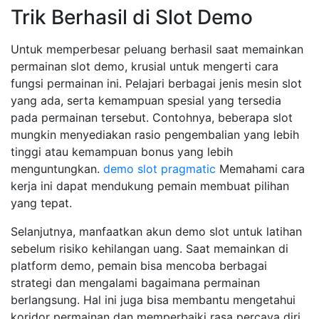
Trik Berhasil di Slot Demo
Untuk memperbesar peluang berhasil saat memainkan
permainan slot demo, krusial untuk mengerti cara
fungsi permainan ini. Pelajari berbagai jenis mesin slot
yang ada, serta kemampuan spesial yang tersedia
pada permainan tersebut. Contohnya, beberapa slot
mungkin menyediakan rasio pengembalian yang lebih
tinggi atau kemampuan bonus yang lebih
menguntungkan.
demo slot pragmatic
Memahami cara
kerja ini dapat mendukung pemain membuat pilihan
yang tepat.
Selanjutnya, manfaatkan akun demo slot untuk latihan
sebelum risiko kehilangan uang. Saat memainkan di
platform demo, pemain bisa mencoba berbagai
strategi dan mengalami bagaimana permainan
berlangsung. Hal ini juga bisa membantu mengetahui
koridor permainan dan memperbaiki rasa percaya diri